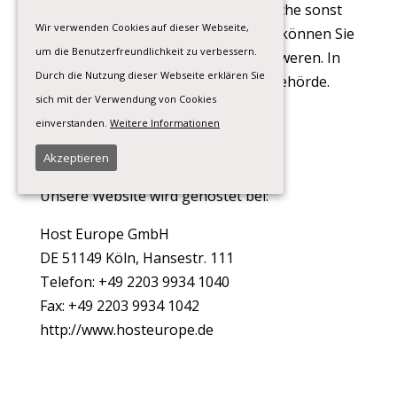
Ihre datenschutzrechtlichen Ansprüche sonst
Wir verwenden Cookies auf dieser Webseite,
in einer Weise verletzt worden sind, können Sie
um die Benutzerfreundlichkeit zu verbessern.
sich bei der Aufsichtsbehörde beschweren. In
Durch die Nutzung dieser Webseite erklären Sie
Österreich ist dies die Datenschutzbehörde.
sich mit der Verwendung von Cookies
einverstanden.
Weitere Informationen
Online Server
Akzeptieren
Unsere Website wird gehostet bei:
Host Europe GmbH
DE 51149 Köln, Hansestr. 111
Telefon: +49 2203 9934 1040
Fax: +49 2203 9934 1042
http://www.hosteurope.de