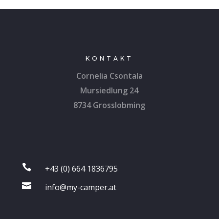
KONTAKT
Cornelia Csontala
Mursiedlung 24
8734 Grosslobming

+43 (0) 664 1836795

info@my-camper.at